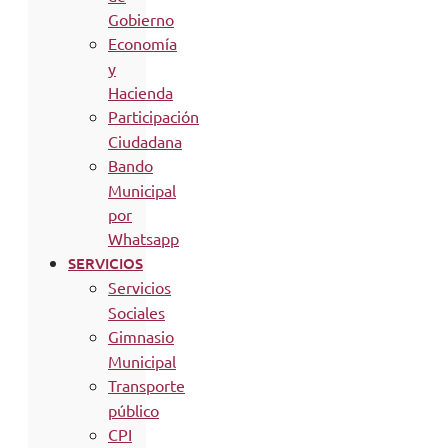
Gobierno
Economía
y
Hacienda
Participación
Ciudadana
Bando
Municipal
por
Whatsapp
SERVICIOS
Servicios
Sociales
Gimnasio
Municipal
Transporte
público
CPI