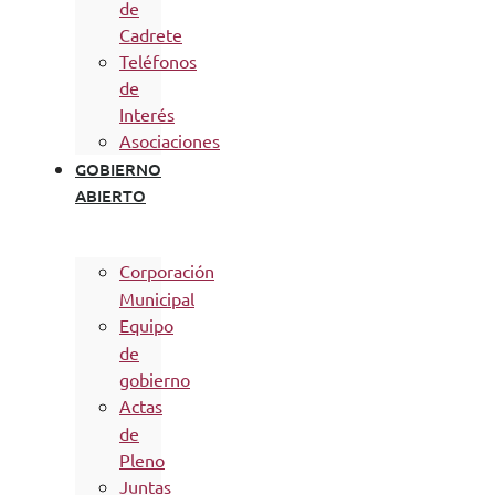
de
Cadrete
Teléfonos
de
Interés
Asociaciones
GOBIERNO
ABIERTO
Corporación
Municipal
Equipo
de
gobierno
Actas
de
Pleno
Juntas