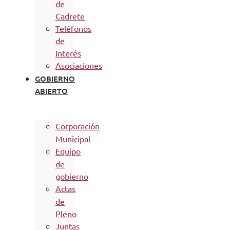
de
Cadrete
Teléfonos
de
Interés
Asociaciones
GOBIERNO
ABIERTO
Corporación
Municipal
Equipo
de
gobierno
Actas
de
Pleno
Juntas