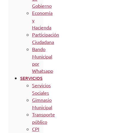
Gobierno
Economía
y
Hacienda
Participación
Ciudadana
Bando
Municipal
por
Whatsapp
SERVICIOS
Servicios
Sociales
Gimnasio
Municipal
Transporte
público
CPI