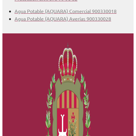
Agua Potable (AQUARA) Comercial 900330018
Agua Potable (AQUARA) Averías 900330028