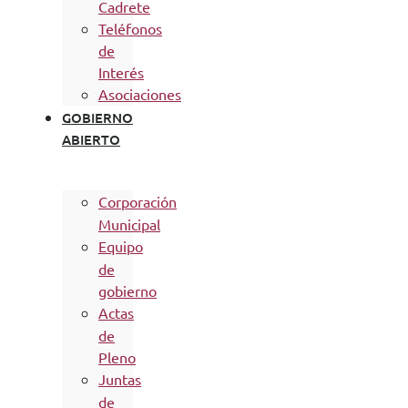
Cadrete
Teléfonos
de
Interés
Asociaciones
GOBIERNO
ABIERTO
Corporación
Municipal
Equipo
de
gobierno
Actas
de
Pleno
Juntas
de