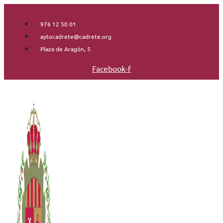
Saltar
al
976 12 50 01
contenido
aytocadrete@cadrete.org
Plaza de Aragón, 5
Facebook-f