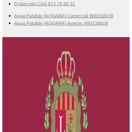
Protección Civil 673 79 90 32
Agua Potable (AQUARA) Comercial 900330018
Agua Potable (AQUARA) Averías 900330028