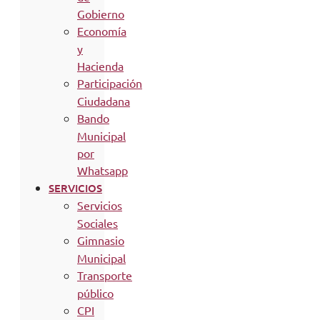
Gobierno
Economía
y
Hacienda
Participación
Ciudadana
Bando
Municipal
por
Whatsapp
SERVICIOS
Servicios
Sociales
Gimnasio
Municipal
Transporte
público
CPI