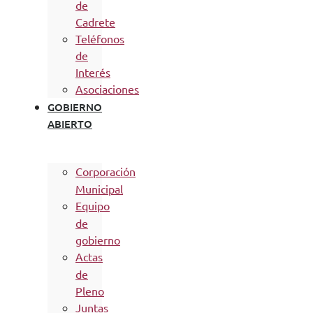
de
Cadrete
Teléfonos
de
Interés
Asociaciones
GOBIERNO
ABIERTO
Corporación
Municipal
Equipo
de
gobierno
Actas
de
Pleno
Juntas