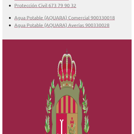
Protección Civil 673 79 90 32
Agua Potable (AQUARA) Comercial 900330018
Agua Potable (AQUARA) Averías 900330028