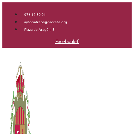
Saltar
al
976 12 50 01
contenido
aytocadrete@cadrete.org
Plaza de Aragón, 5
Facebook-f