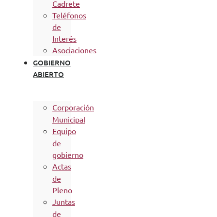
Cadrete
Teléfonos
de
Interés
Asociaciones
GOBIERNO
ABIERTO
Corporación
Municipal
Equipo
de
gobierno
Actas
de
Pleno
Juntas
de