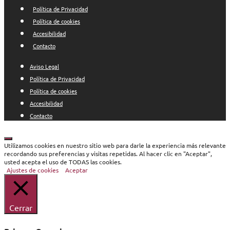
Política de Privacidad
Política de cookies
Accesibilidad
Contacto
Aviso Legal
Política de Privacidad
Política de cookies
Accesibilidad
Contacto
Cerrar
Utilizamos cookies en nuestro sitio web para darle la experiencia más relevante
recordando sus preferencias y visitas repetidas. Al hacer clic en "Aceptar",
usted acepta el uso de TODAS las cookies.
Ajustes de cookies
Aceptar
Cerrar