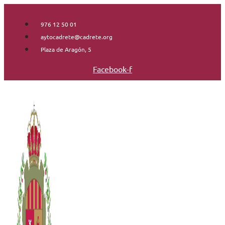
Saltar
al
976 12 50 01
contenido
aytocadrete@cadrete.org
Plaza de Aragón, 5
Facebook-f