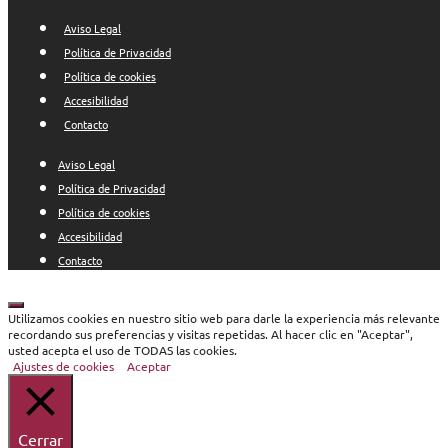
Aviso Legal
Política de Privacidad
Política de cookies
Accesibilidad
Contacto
Aviso Legal
Política de Privacidad
Política de cookies
Accesibilidad
Contacto
Cerrar
Utilizamos cookies en nuestro sitio web para darle la experiencia más relevante
recordando sus preferencias y visitas repetidas. Al hacer clic en "Aceptar",
usted acepta el uso de TODAS las cookies.
Ajustes de cookies
Aceptar
Cerrar