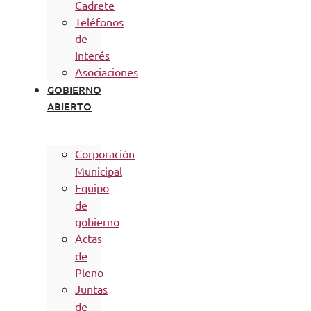
Cadrete
Teléfonos
de
Interés
Asociaciones
GOBIERNO
ABIERTO
Corporación
Municipal
Equipo
de
gobierno
Actas
de
Pleno
Juntas
de