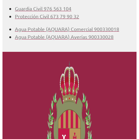
Guardia Civil 976 563 104
Protección Civil 673 79 90 32
Agua Potable (AQUARA) Comercial 900330018
Agua Potable (AQUARA) Averías 900330028