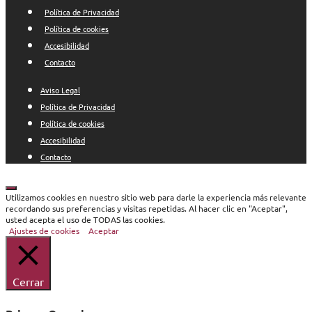
Política de Privacidad
Política de cookies
Accesibilidad
Contacto
Aviso Legal
Política de Privacidad
Política de cookies
Accesibilidad
Contacto
Cerrar
Utilizamos cookies en nuestro sitio web para darle la experiencia más relevante
recordando sus preferencias y visitas repetidas. Al hacer clic en "Aceptar",
usted acepta el uso de TODAS las cookies.
Ajustes de cookies
Aceptar
Cerrar