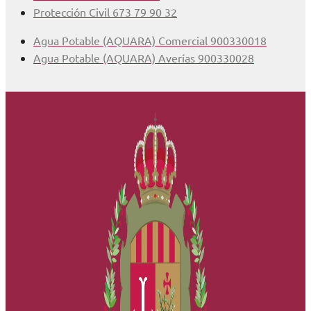
Protección Civil 673 79 90 32
Agua Potable (AQUARA) Comercial 900330018
Agua Potable (AQUARA) Averías 900330028