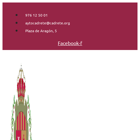
Saltar
al
976 12 50 01
contenido
aytocadrete@cadrete.org
Plaza de Aragón, 5
Facebook-f