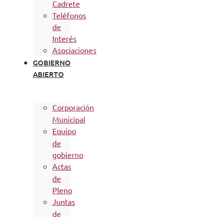
Cadrete
Teléfonos
de
Interés
Asociaciones
GOBIERNO
ABIERTO
Corporación
Municipal
Equipo
de
gobierno
Actas
de
Pleno
Juntas
de