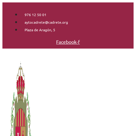
Saltar
al
976 12 50 01
contenido
aytocadrete@cadrete.org
Plaza de Aragón, 5
Facebook-f