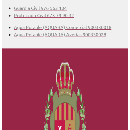
Guardia Civil 976 563 104
Protección Civil 673 79 90 32
Agua Potable (AQUARA) Comercial 900330018
Agua Potable (AQUARA) Averías 900330028