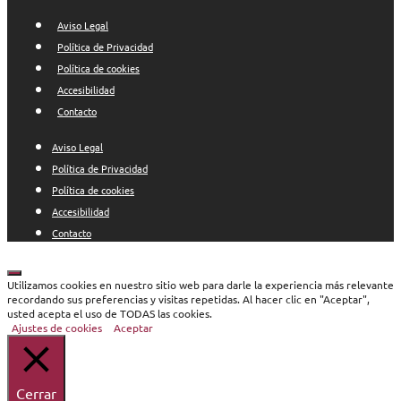
Aviso Legal
Política de Privacidad
Política de cookies
Accesibilidad
Contacto
Aviso Legal
Política de Privacidad
Política de cookies
Accesibilidad
Contacto
Cerrar
Utilizamos cookies en nuestro sitio web para darle la experiencia más relevante
recordando sus preferencias y visitas repetidas. Al hacer clic en "Aceptar",
usted acepta el uso de TODAS las cookies.
Ajustes de cookies
Aceptar
Cerrar