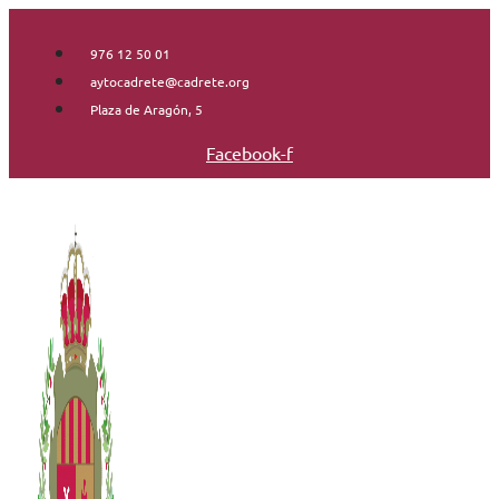
Saltar
al
976 12 50 01
contenido
aytocadrete@cadrete.org
Plaza de Aragón, 5
Facebook-f