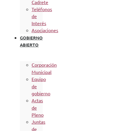
Cadrete
Teléfonos
de
Interés
Asociaciones
GOBIERNO
ABIERTO
Corporación
Municipal
Equipo
de
gobierno
Actas
de
Pleno
Juntas
de