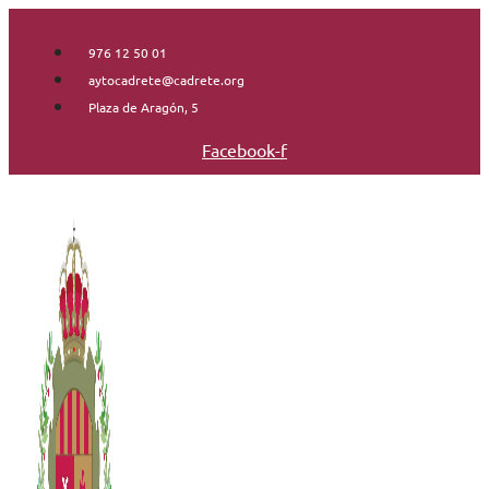
Saltar
al
976 12 50 01
contenido
aytocadrete@cadrete.org
Plaza de Aragón, 5
Facebook-f