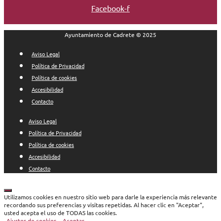
Facebook-f
Ayuntamiento de Cadrete © 2025
Aviso Legal
Política de Privacidad
Política de cookies
Accesibilidad
Contacto
Aviso Legal
Política de Privacidad
Política de cookies
Accesibilidad
Contacto
Cerrar
Utilizamos cookies en nuestro sitio web para darle la experiencia más relevante
recordando sus preferencias y visitas repetidas. Al hacer clic en "Aceptar",
usted acepta el uso de TODAS las cookies.
Ajustes de cookies
Aceptar