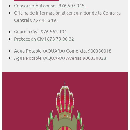
Consorcio Autobuses 876 507 945
Oficina de información al consumidor de la Comarca
Central 876 441 219
Guardia Civil 976 563 104
Protección Civil 673 79 90 32
Agua Potable (AQUARA) Comercial 900330018
Agua Potable (AQUARA) Averías 900330028