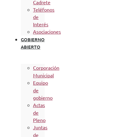
Cadrete
Teléfonos
de
Interés
Asociaciones
GOBIERNO
ABIERTO
Corporación
Municipal
Equipo
de
gobierno
Actas
de
Pleno
Juntas
de