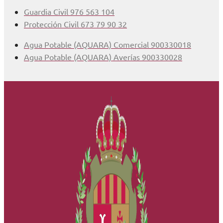
Guardia Civil 976 563 104
Protección Civil 673 79 90 32
Agua Potable (AQUARA) Comercial 900330018
Agua Potable (AQUARA) Averías 900330028