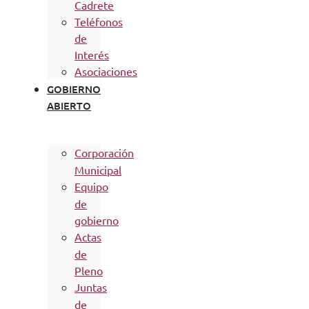
Cadrete
Teléfonos
de
Interés
Asociaciones
GOBIERNO
ABIERTO
Corporación
Municipal
Equipo
de
gobierno
Actas
de
Pleno
Juntas
de