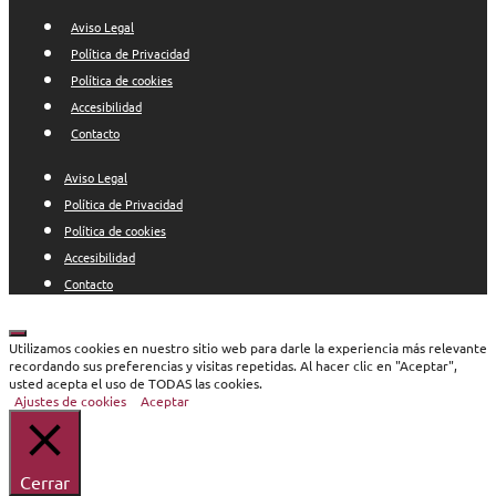
Aviso Legal
Política de Privacidad
Política de cookies
Accesibilidad
Contacto
Aviso Legal
Política de Privacidad
Política de cookies
Accesibilidad
Contacto
Cerrar
Utilizamos cookies en nuestro sitio web para darle la experiencia más relevante
recordando sus preferencias y visitas repetidas. Al hacer clic en "Aceptar",
usted acepta el uso de TODAS las cookies.
Ajustes de cookies
Aceptar
Cerrar