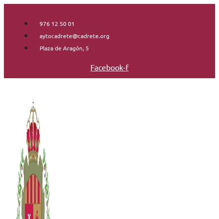
Saltar
al
976 12 50 01
contenido
aytocadrete@cadrete.org
Plaza de Aragón, 5
Facebook-f