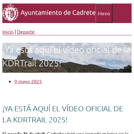
Menú
Inicio
|
Deporte
¡Ya está aquí el vídeo oficial de la
KDRTrail 2025!
9 mayo 2025
¡YA ESTÁ AQUÍ EL VÍDEO OFICIAL DE
LA KDRTRAIL 2025!
El 𝐩𝐚𝐬𝐚𝐝𝐨 𝟐𝟔 𝐝𝐞 𝐚𝐛𝐫𝐢𝐥, Cadrete vivió una jornada mágica en la