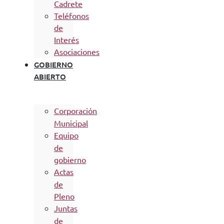
Cadrete
Teléfonos
de
Interés
Asociaciones
GOBIERNO
ABIERTO
Corporación
Municipal
Equipo
de
gobierno
Actas
de
Pleno
Juntas
de