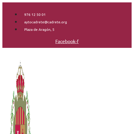
Saltar
al
976 12 50 01
contenido
aytocadrete@cadrete.org
Plaza de Aragón, 5
Facebook-f