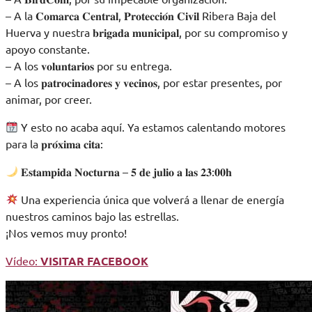
– A la 𝐂𝐨𝐦𝐚𝐫𝐜𝐚 𝐂𝐞𝐧𝐭𝐫𝐚𝐥, 𝐏𝐫𝐨𝐭𝐞𝐜𝐜𝐢𝐨́𝐧 𝐂𝐢𝐯𝐢𝐥 Ribera Baja del
Huerva y nuestra 𝐛𝐫𝐢𝐠𝐚𝐝𝐚 𝐦𝐮𝐧𝐢𝐜𝐢𝐩𝐚𝐥, por su compromiso y
apoyo constante.
– A los 𝐯𝐨𝐥𝐮𝐧𝐭𝐚𝐫𝐢𝐨𝐬 por su entrega.
– A los 𝐩𝐚𝐭𝐫𝐨𝐜𝐢𝐧𝐚𝐝𝐨𝐫𝐞𝐬 𝐲 𝐯𝐞𝐜𝐢𝐧𝐨𝐬, por estar presentes, por
animar, por creer.
Y esto no acaba aquí. Ya estamos calentando motores
para la 𝐩𝐫𝐨́𝐱𝐢𝐦𝐚 𝐜𝐢𝐭𝐚:
𝐄𝐬𝐭𝐚𝐦𝐩𝐢𝐝𝐚 𝐍𝐨𝐜𝐭𝐮𝐫𝐧𝐚 – 𝟓 𝐝𝐞 𝐣𝐮𝐥𝐢𝐨 𝐚 𝐥𝐚𝐬 𝟐𝟑:𝟎𝟎𝐡
Una experiencia única que volverá a llenar de energía
nuestros caminos bajo las estrellas.
¡Nos vemos muy pronto!
Vídeo:
VISITAR FACEBOOK