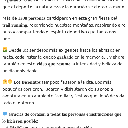
que el deporte, la naturaleza y la emoción se dieron la mano.
Más de 𝟏𝟓𝟎𝟎 𝐩𝐞𝐫𝐬𝐨𝐧𝐚𝐬 participaron en esta gran fiesta del
𝐭𝐫𝐚𝐢𝐥 𝐫𝐮𝐧𝐧𝐢𝐧𝐠, recorriendo nuestras montañas, respirando aire
puro y compartiendo el espíritu deportivo que tanto nos
une.
Desde los senderos más exigentes hasta los abrazos en
meta, cada instante quedó 𝐠𝐫𝐚𝐛𝐚𝐝𝐨 en la memoria… y ahora
también en este 𝐯𝐢́𝐝𝐞𝐨 𝐪𝐮𝐞 𝐫𝐞𝐬𝐮𝐦𝐞 la intensidad y belleza de
un día inolvidable.
Los 𝐁𝐢𝐬𝐨𝐧𝐭𝐢𝐭𝐨𝐬 tampoco faltaron a la cita. Los más
pequeños corrieron, jugaron y disfrutaron de su propia
aventura en un ambiente familiar y festivo que llenó de vida
todo el entorno.
𝐆𝐫𝐚𝐜𝐢𝐚𝐬 𝐝𝐞 𝐜𝐨𝐫𝐚𝐳𝐨́𝐧 𝐚 𝐭𝐨𝐝𝐚𝐬 𝐥𝐚𝐬 𝐩𝐞𝐫𝐬𝐨𝐧𝐚𝐬 𝐞 𝐢𝐧𝐬𝐭𝐢𝐭𝐮𝐜𝐢𝐨𝐧𝐞𝐬 𝐪𝐮𝐞
𝐥𝐨 𝐡𝐢𝐜𝐢𝐞𝐫𝐨𝐧 𝐩𝐨𝐬𝐢𝐛𝐥𝐞:
– A 𝐁𝐢𝐫𝐝𝐂𝐨𝐦, por su impecable organización.