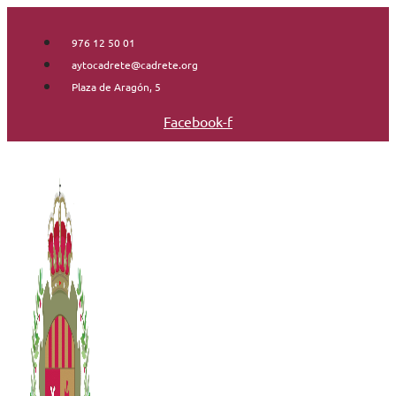
Saltar
al
976 12 50 01
contenido
aytocadrete@cadrete.org
Plaza de Aragón, 5
Facebook-f