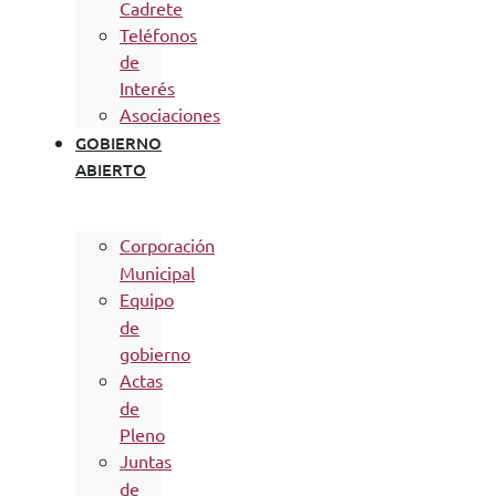
Cadrete
Teléfonos
de
Interés
Asociaciones
GOBIERNO
ABIERTO
Corporación
Municipal
Equipo
de
gobierno
Actas
de
Pleno
Juntas
de