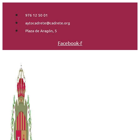
Saltar
al
976 12 50 01
contenido
aytocadrete@cadrete.org
Plaza de Aragón, 5
Facebook-f