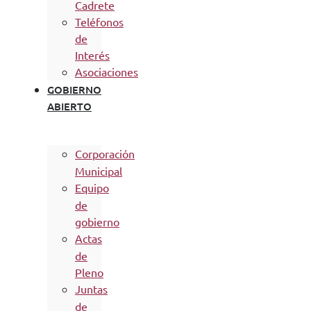
Cadrete
Teléfonos
de
Interés
Asociaciones
GOBIERNO
ABIERTO
Corporación
Municipal
Equipo
de
gobierno
Actas
de
Pleno
Juntas
de