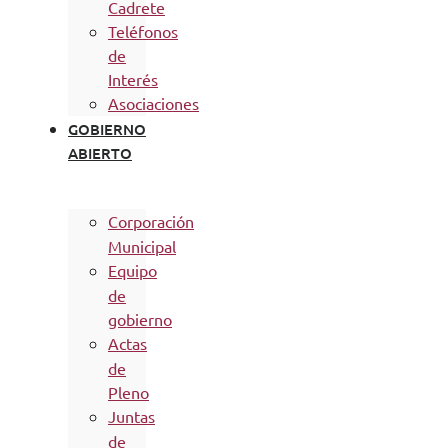
Cadrete
Teléfonos
de
Interés
Asociaciones
GOBIERNO
ABIERTO
Corporación
Municipal
Equipo
de
gobierno
Actas
de
Pleno
Juntas
de