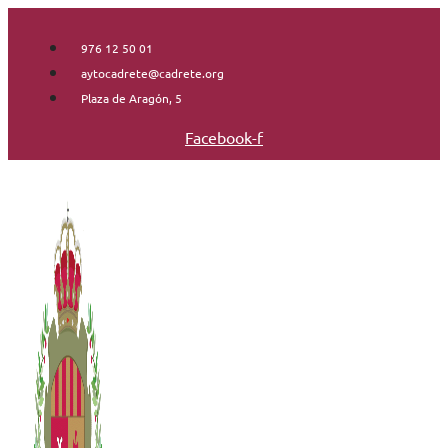
Saltar
al
976 12 50 01
contenido
aytocadrete@cadrete.org
Plaza de Aragón, 5
Facebook-f