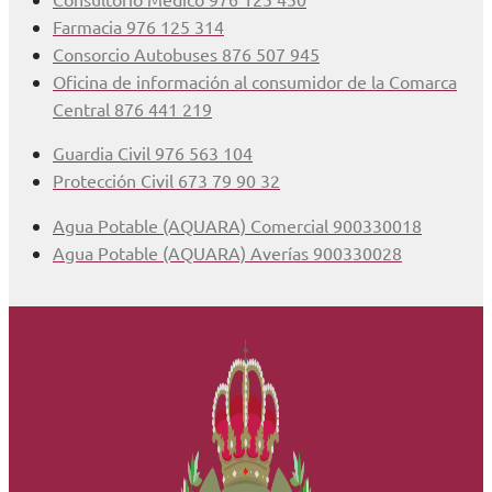
Farmacia 976 125 314
Consorcio Autobuses 876 507 945
Oficina de información al consumidor de la Comarca
Central 876 441 219
Guardia Civil 976 563 104
Protección Civil 673 79 90 32
Agua Potable (AQUARA) Comercial 900330018
Agua Potable (AQUARA) Averías 900330028