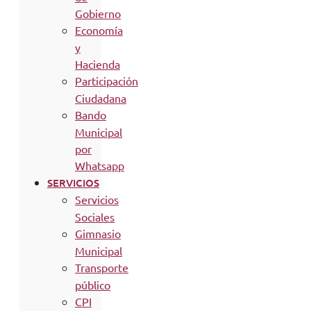
Gobierno
Economía
y
Hacienda
Participación
Ciudadana
Bando
Municipal
por
Whatsapp
SERVICIOS
Servicios
Sociales
Gimnasio
Municipal
Transporte
público
CPI