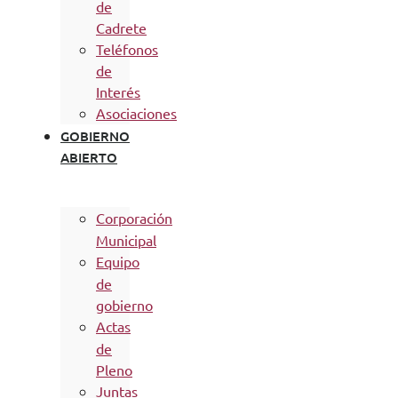
de
Cadrete
Teléfonos
de
Interés
Asociaciones
GOBIERNO
ABIERTO
Corporación
Municipal
Equipo
de
gobierno
Actas
de
Pleno
Juntas