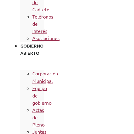
de
Cadrete
Teléfonos
de
Interés
Asociaciones
GOBIERNO
ABIERTO
Corporación
Municipal
Equipo
de
gobierno
Actas
de
Pleno
Juntas