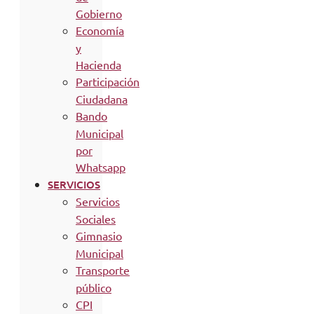
Gobierno
Economía
y
Hacienda
Participación
Ciudadana
Bando
Municipal
por
Whatsapp
SERVICIOS
Servicios
Sociales
Gimnasio
Municipal
Transporte
público
CPI