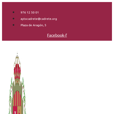
Saltar
al
976 12 50 01
contenido
aytocadrete@cadrete.org
Plaza de Aragón, 5
Facebook-f