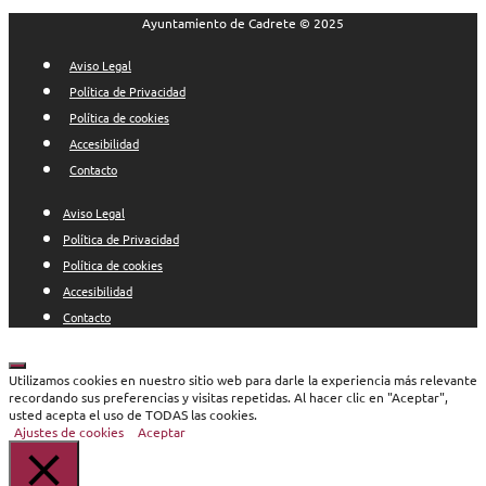
Ayuntamiento de Cadrete © 2025
Aviso Legal
Política de Privacidad
Política de cookies
Accesibilidad
Contacto
Aviso Legal
Política de Privacidad
Política de cookies
Accesibilidad
Contacto
Cerrar
Utilizamos cookies en nuestro sitio web para darle la experiencia más relevante
recordando sus preferencias y visitas repetidas. Al hacer clic en "Aceptar",
usted acepta el uso de TODAS las cookies.
Ajustes de cookies
Aceptar