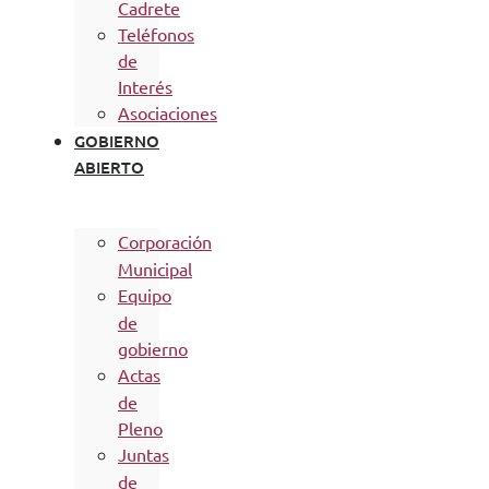
Cadrete
Teléfonos
de
Interés
Asociaciones
GOBIERNO
ABIERTO
Corporación
Municipal
Equipo
de
gobierno
Actas
de
Pleno
Juntas
de