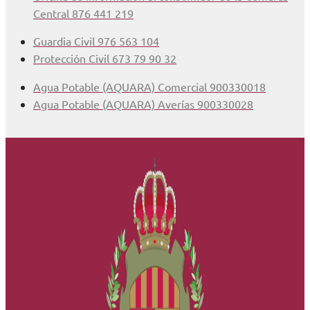
Central 876 441 219
Guardia Civil 976 563 104
Protección Civil 673 79 90 32
Agua Potable (AQUARA) Comercial 900330018
Agua Potable (AQUARA) Averías 900330028