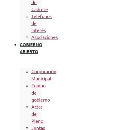
de
Cadrete
Teléfonos
de
Interés
Asociaciones
GOBIERNO
ABIERTO
Corporación
Municipal
Equipo
de
gobierno
Actas
de
Pleno
Juntas