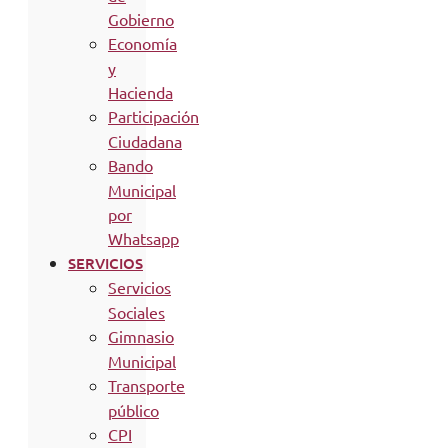
Gobierno
Economía
y
Hacienda
Participación
Ciudadana
Bando
Municipal
por
Whatsapp
SERVICIOS
Servicios
Sociales
Gimnasio
Municipal
Transporte
público
CPI