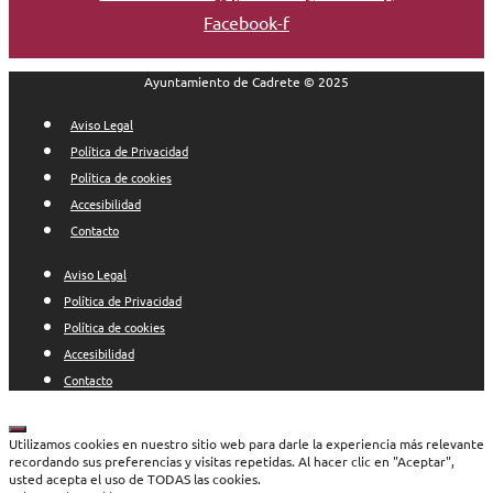
Facebook-f
Ayuntamiento de Cadrete © 2025
Aviso Legal
Política de Privacidad
Política de cookies
Accesibilidad
Contacto
Aviso Legal
Política de Privacidad
Política de cookies
Accesibilidad
Contacto
Cerrar
Utilizamos cookies en nuestro sitio web para darle la experiencia más relevante
recordando sus preferencias y visitas repetidas. Al hacer clic en "Aceptar",
usted acepta el uso de TODAS las cookies.