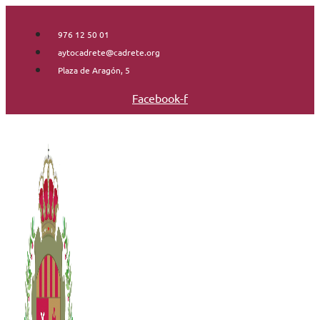
Saltar
al
976 12 50 01
contenido
aytocadrete@cadrete.org
Plaza de Aragón, 5
Facebook-f