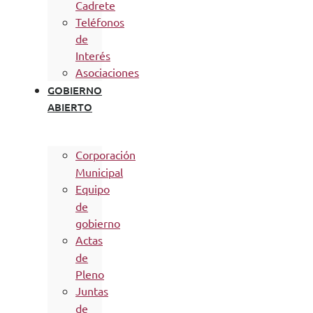
Cadrete
Teléfonos
de
Interés
Asociaciones
GOBIERNO
ABIERTO
Corporación
Municipal
Equipo
de
gobierno
Actas
de
Pleno
Juntas
de