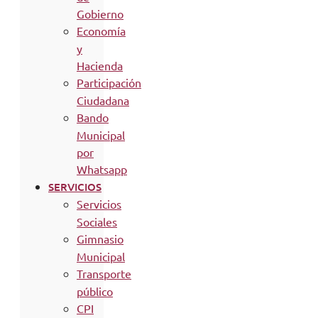
Gobierno
Economía
y
Hacienda
Participación
Ciudadana
Bando
Municipal
por
Whatsapp
SERVICIOS
Servicios
Sociales
Gimnasio
Municipal
Transporte
público
CPI