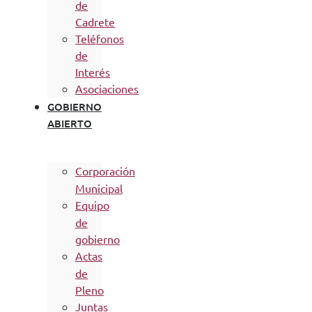
de
Cadrete
Teléfonos
de
Interés
Asociaciones
GOBIERNO
ABIERTO
Corporación
Municipal
Equipo
de
gobierno
Actas
de
Pleno
Juntas