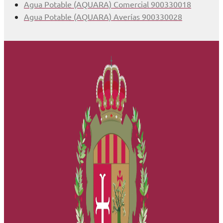
Agua Potable (AQUARA) Comercial 900330018
Agua Potable (AQUARA) Averías 900330028