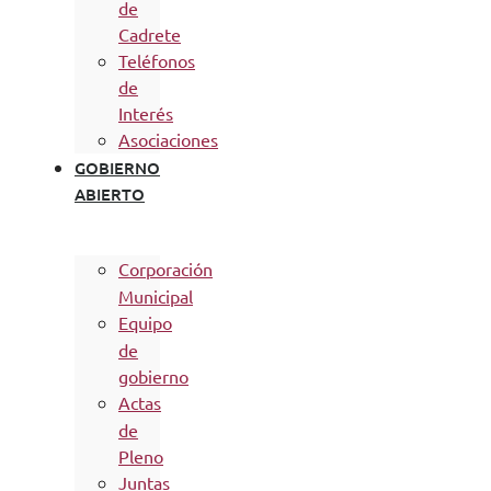
de
Cadrete
Teléfonos
de
Interés
Asociaciones
GOBIERNO
ABIERTO
Corporación
Municipal
Equipo
de
gobierno
Actas
de
Pleno
Juntas