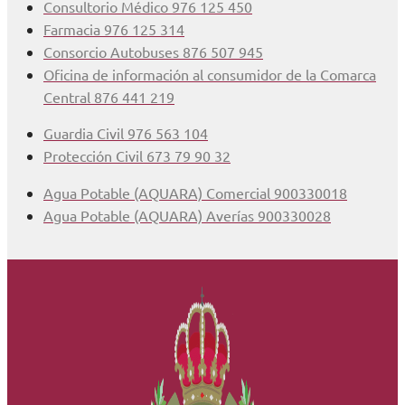
Consultorio Médico 976 125 450
Farmacia 976 125 314
Consorcio Autobuses 876 507 945
Oficina de información al consumidor de la Comarca
Central 876 441 219
Guardia Civil 976 563 104
Protección Civil 673 79 90 32
Agua Potable (AQUARA) Comercial 900330018
Agua Potable (AQUARA) Averías 900330028