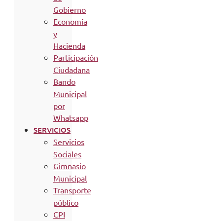
Gobierno
Economía
y
Hacienda
Participación
Ciudadana
Bando
Municipal
por
Whatsapp
SERVICIOS
Servicios
Sociales
Gimnasio
Municipal
Transporte
público
CPI