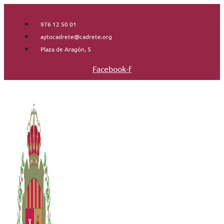
Saltar
al
976 12 50 01
contenido
aytocadrete@cadrete.org
Plaza de Aragón, 5
Facebook-f