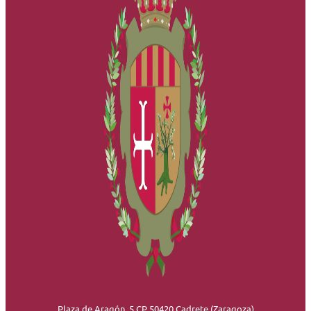
Plaza de Aragón, 5 CP 50420 Cadrete (Zaragoza)