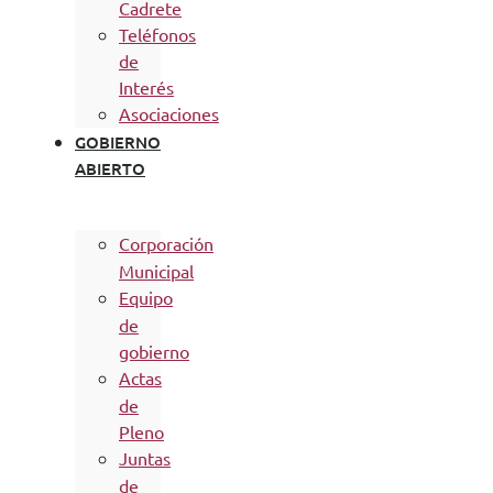
Cadrete
Teléfonos
de
Interés
Asociaciones
GOBIERNO
ABIERTO
Corporación
Municipal
Equipo
de
gobierno
Actas
de
Pleno
Juntas
de