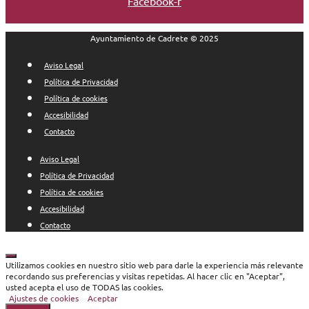
Facebook-f
Ayuntamiento de Cadrete © 2025
Aviso Legal
Política de Privacidad
Política de cookies
Accesibilidad
Contacto
Aviso Legal
Política de Privacidad
Política de cookies
Accesibilidad
Contacto
Cerrar
Utilizamos cookies en nuestro sitio web para darle la experiencia más relevante
recordando sus preferencias y visitas repetidas. Al hacer clic en "Aceptar",
usted acepta el uso de TODAS las cookies.
Ajustes de cookies
Aceptar