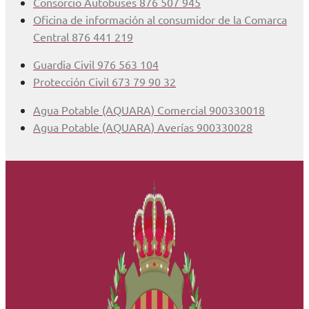
Consorcio Autobuses 876 507 945
Oficina de información al consumidor de la Comarca
Central 876 441 219
Guardia Civil 976 563 104
Protección Civil 673 79 90 32
Agua Potable (AQUARA) Comercial 900330018
Agua Potable (AQUARA) Averías 900330028