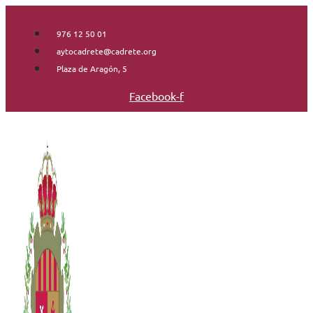
Saltar
al
976 12 50 01
contenido
aytocadrete@cadrete.org
Plaza de Aragón, 5
Facebook-f