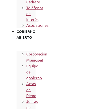
Cadrete
Teléfonos
de
Interés
Asociaciones
GOBIERNO
ABIERTO
Corporación
Municipal
Equipo
de
gobierno
Actas
de
Pleno
Juntas
de