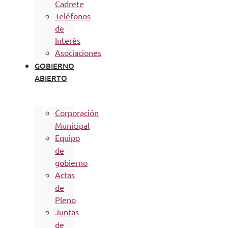
Cadrete
Teléfonos
de
Interés
Asociaciones
GOBIERNO
ABIERTO
Corporación
Municipal
Equipo
de
gobierno
Actas
de
Pleno
Juntas
de