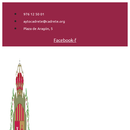
Saltar
al
976 12 50 01
contenido
aytocadrete@cadrete.org
Plaza de Aragón, 5
Facebook-f