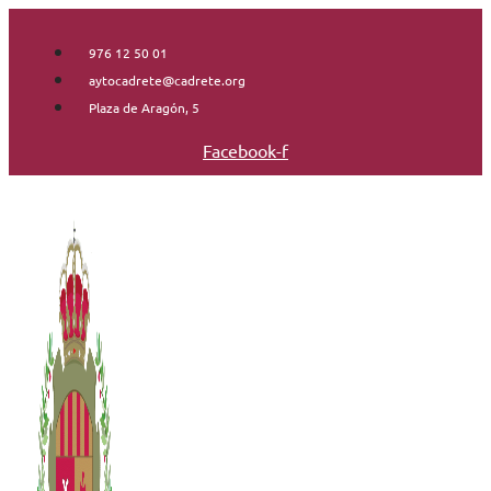
Saltar
al
976 12 50 01
contenido
aytocadrete@cadrete.org
Plaza de Aragón, 5
Facebook-f