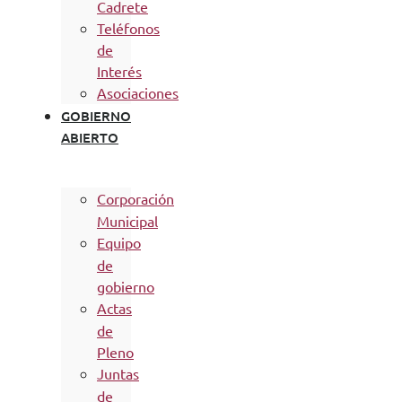
Cadrete
Teléfonos
de
Interés
Asociaciones
GOBIERNO
ABIERTO
Corporación
Municipal
Equipo
de
gobierno
Actas
de
Pleno
Juntas
de