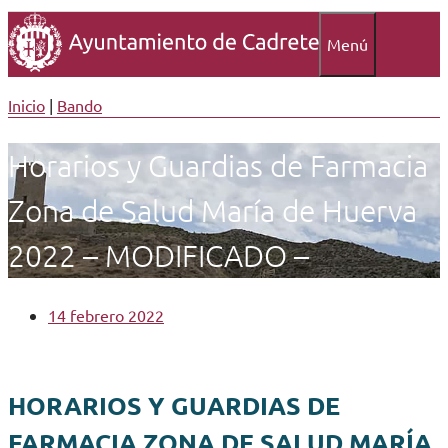
Menú
Inicio
|
Bando
Horarios y Guardias de Farmacia
Zona de Salud María de Huerva
2022 – MODIFICADO –
14 febrero 2022
HORARIOS Y GUARDIAS DE
FARMACIA ZONA DE SALUD MARÍA