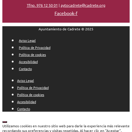
Tfno. 976 12 50 01
|
aytocadrete@cadrete.org
Facebook-f
Ayuntamiento de Cadrete © 2025
Aviso Legal
Política de Privacidad
Política de cookies
Accesibilidad
Contacto
Aviso Legal
Política de Privacidad
Política de cookies
Accesibilidad
Contacto
Cerrar
Utilizamos cookies en nuestro sitio web para darle la experiencia más relevante
recordando sus preferencias y visitas repetidas. Al hacer clic en "Aceptar",