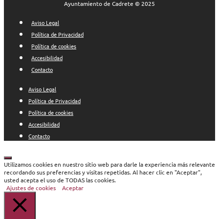
Ayuntamiento de Cadrete © 2025
Aviso Legal
Política de Privacidad
Política de cookies
Accesibilidad
Contacto
Aviso Legal
Política de Privacidad
Política de cookies
Accesibilidad
Contacto
Cerrar
Utilizamos cookies en nuestro sitio web para darle la experiencia más relevante
recordando sus preferencias y visitas repetidas. Al hacer clic en "Aceptar",
usted acepta el uso de TODAS las cookies.
Ajustes de cookies
Aceptar