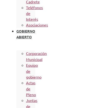
Cadrete
Teléfonos
de
Interés
Asociaciones
GOBIERNO
ABIERTO
Corporación
Municipal
Equipo
de
gobierno
Actas
de
Pleno
Juntas
de