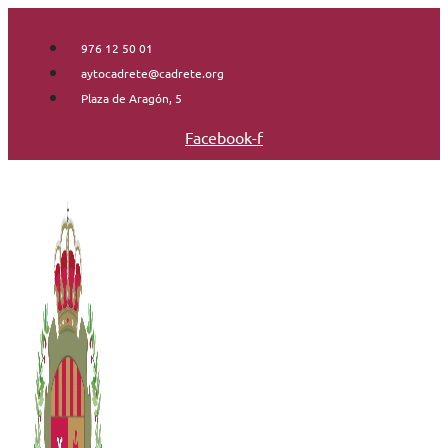
Saltar
al
976 12 50 01
contenido
aytocadrete@cadrete.org
Plaza de Aragón, 5
Facebook-f