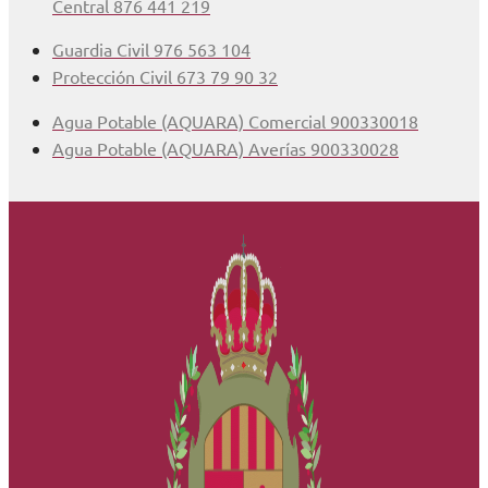
Central 876 441 219
Guardia Civil 976 563 104
Protección Civil 673 79 90 32
Agua Potable (AQUARA) Comercial 900330018
Agua Potable (AQUARA) Averías 900330028