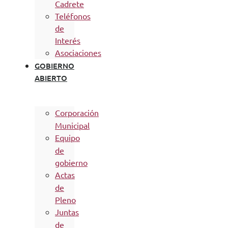
Cadrete
Teléfonos
de
Interés
Asociaciones
GOBIERNO
ABIERTO
Corporación
Municipal
Equipo
de
gobierno
Actas
de
Pleno
Juntas
de