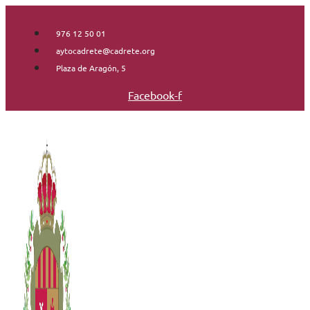
Saltar
al
976 12 50 01
contenido
aytocadrete@cadrete.org
Plaza de Aragón, 5
Facebook-f