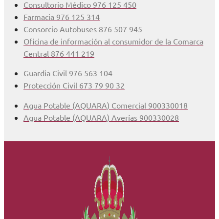
Consultorio Médico 976 125 450
Farmacia 976 125 314
Consorcio Autobuses 876 507 945
Oficina de información al consumidor de la Comarca
Central 876 441 219
Guardia Civil 976 563 104
Protección Civil 673 79 90 32
Agua Potable (AQUARA) Comercial 900330018
Agua Potable (AQUARA) Averías 900330028