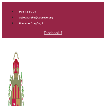
Saltar
al
976 12 50 01
contenido
aytocadrete@cadrete.org
Plaza de Aragón, 5
Facebook-f