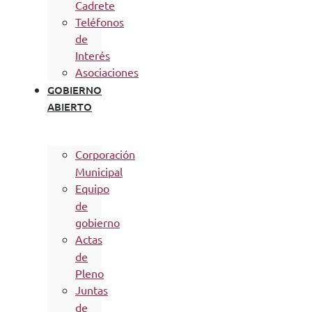
Cadrete
Teléfonos
de
Interés
Asociaciones
GOBIERNO
ABIERTO
Corporación
Municipal
Equipo
de
gobierno
Actas
de
Pleno
Juntas
de