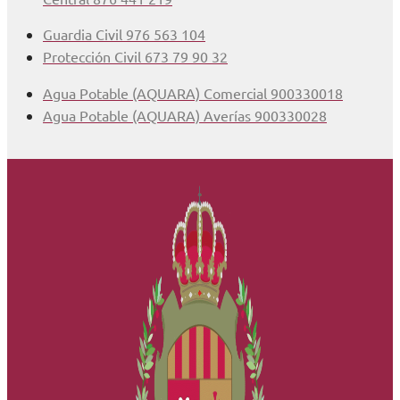
Guardia Civil 976 563 104
Protección Civil 673 79 90 32
Agua Potable (AQUARA) Comercial 900330018
Agua Potable (AQUARA) Averías 900330028