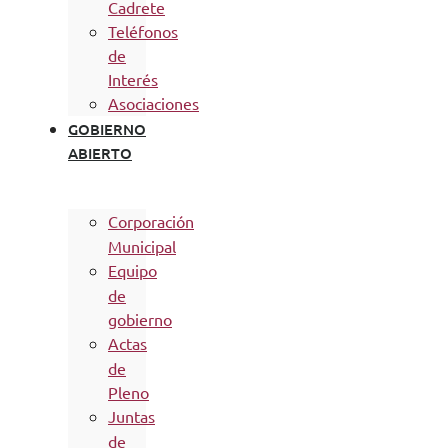
Cadrete
Teléfonos
de
Interés
Asociaciones
GOBIERNO
ABIERTO
Corporación
Municipal
Equipo
de
gobierno
Actas
de
Pleno
Juntas
de