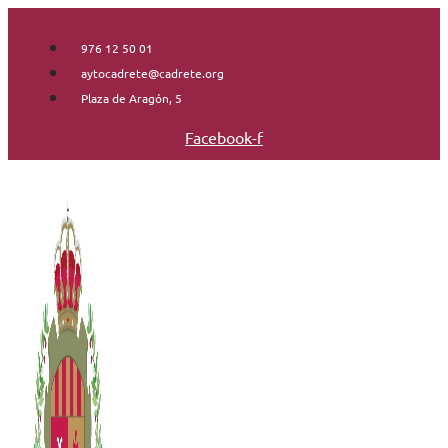
Saltar
al
976 12 50 01
contenido
aytocadrete@cadrete.org
Plaza de Aragón, 5
Facebook-f