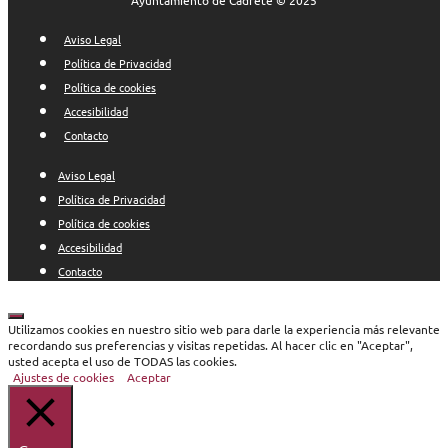
Aviso Legal
Política de Privacidad
Política de cookies
Accesibilidad
Contacto
Aviso Legal
Política de Privacidad
Política de cookies
Accesibilidad
Contacto
Cerrar
Utilizamos cookies en nuestro sitio web para darle la experiencia más relevante
recordando sus preferencias y visitas repetidas. Al hacer clic en "Aceptar",
usted acepta el uso de TODAS las cookies.
Ajustes de cookies
Aceptar