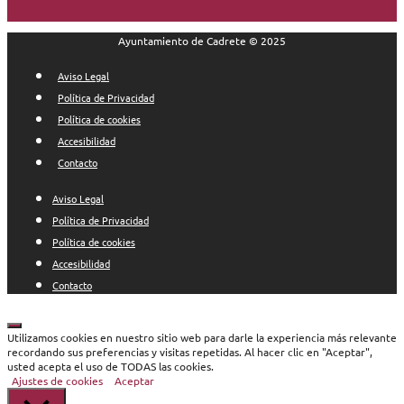
Ayuntamiento de Cadrete © 2025
Aviso Legal
Política de Privacidad
Política de cookies
Accesibilidad
Contacto
Aviso Legal
Política de Privacidad
Política de cookies
Accesibilidad
Contacto
Cerrar
Utilizamos cookies en nuestro sitio web para darle la experiencia más relevante
recordando sus preferencias y visitas repetidas. Al hacer clic en "Aceptar",
usted acepta el uso de TODAS las cookies.
Ajustes de cookies
Aceptar