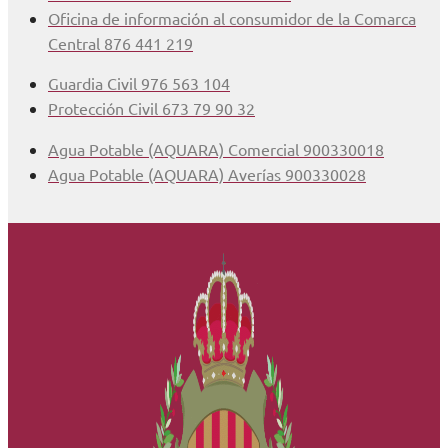
Oficina de información al consumidor de la Comarca
Central 876 441 219
Guardia Civil 976 563 104
Protección Civil 673 79 90 32
Agua Potable (AQUARA) Comercial 900330018
Agua Potable (AQUARA) Averías 900330028