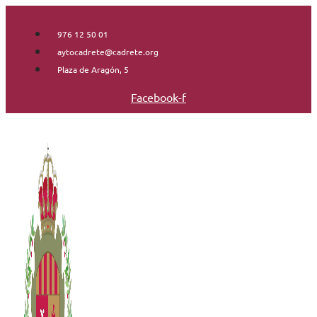
Saltar
al
976 12 50 01
contenido
aytocadrete@cadrete.org
Plaza de Aragón, 5
Facebook-f