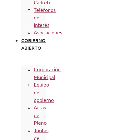
Cadrete
Teléfonos
de
Interés
Asociaciones
GOBIERNO
ABIERTO
Corporación
Municipal
Equipo
de
gobierno
Actas
de
Pleno
Juntas
de