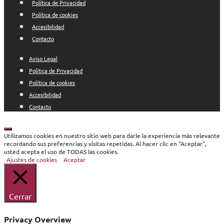
Política de Privacidad
Política de cookies
Accesibilidad
Contacto
Aviso Legal
Política de Privacidad
Política de cookies
Accesibilidad
Contacto
Cerrar
Utilizamos cookies en nuestro sitio web para darle la experiencia más relevante
recordando sus preferencias y visitas repetidas. Al hacer clic en "Aceptar",
usted acepta el uso de TODAS las cookies.
Ajustes de cookies
Aceptar
Cerrar
Privacy Overview