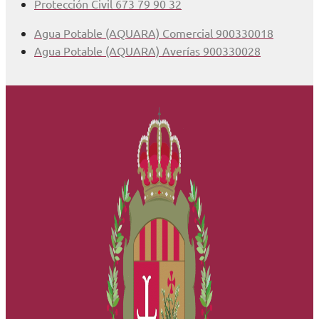
Protección Civil 673 79 90 32
Agua Potable (AQUARA) Comercial 900330018
Agua Potable (AQUARA) Averías 900330028