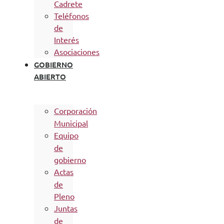
Cadrete
Teléfonos
de
Interés
Asociaciones
GOBIERNO
ABIERTO
Corporación
Municipal
Equipo
de
gobierno
Actas
de
Pleno
Juntas
de