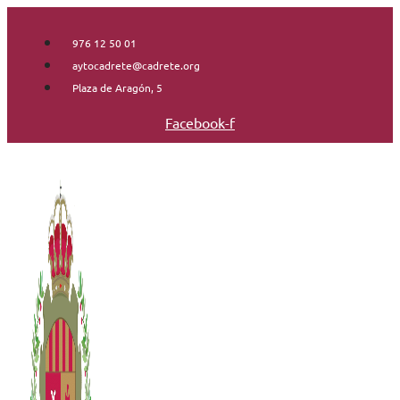
Saltar
al
976 12 50 01
contenido
aytocadrete@cadrete.org
Plaza de Aragón, 5
Facebook-f