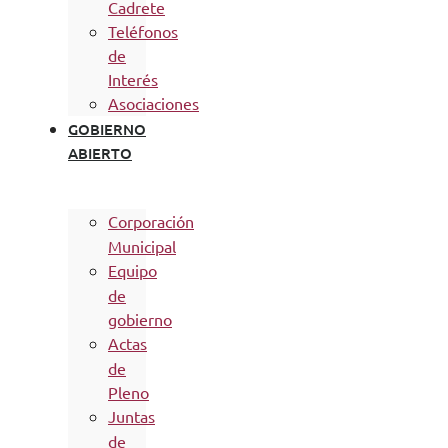
Cadrete
Teléfonos
de
Interés
Asociaciones
GOBIERNO
ABIERTO
Corporación
Municipal
Equipo
de
gobierno
Actas
de
Pleno
Juntas
de