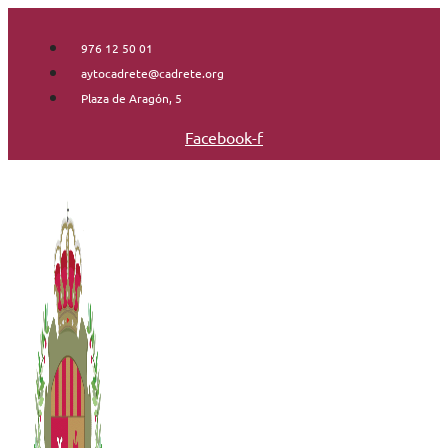
Saltar
al
976 12 50 01
contenido
aytocadrete@cadrete.org
Plaza de Aragón, 5
Facebook-f