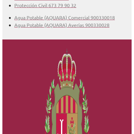
Protección Civil 673 79 90 32
Agua Potable (AQUARA) Comercial 900330018
Agua Potable (AQUARA) Averías 900330028