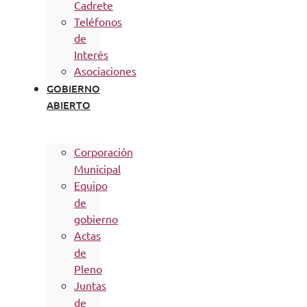
Cadrete
Teléfonos
de
Interés
Asociaciones
GOBIERNO
ABIERTO
Corporación
Municipal
Equipo
de
gobierno
Actas
de
Pleno
Juntas
de