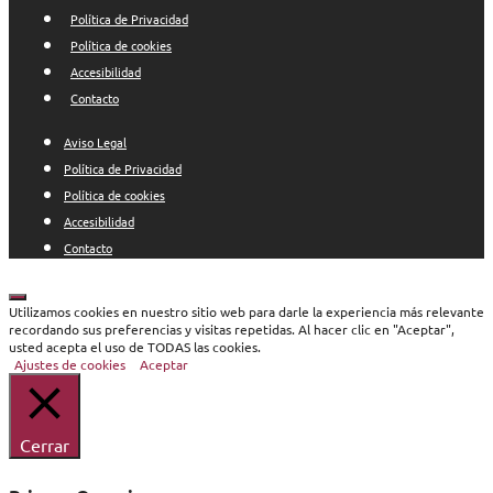
Política de Privacidad
Política de cookies
Accesibilidad
Contacto
Aviso Legal
Política de Privacidad
Política de cookies
Accesibilidad
Contacto
Cerrar
Utilizamos cookies en nuestro sitio web para darle la experiencia más relevante
recordando sus preferencias y visitas repetidas. Al hacer clic en "Aceptar",
usted acepta el uso de TODAS las cookies.
Ajustes de cookies
Aceptar
Cerrar