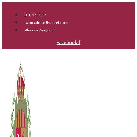
Saltar
al
976 12 50 01
contenido
aytocadrete@cadrete.org
Plaza de Aragón, 5
Facebook-f