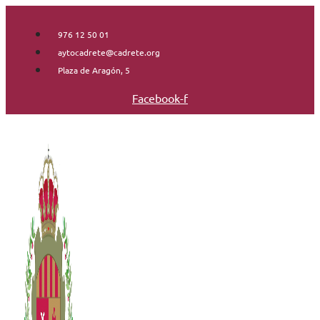
Saltar
al
976 12 50 01
contenido
aytocadrete@cadrete.org
Plaza de Aragón, 5
Facebook-f