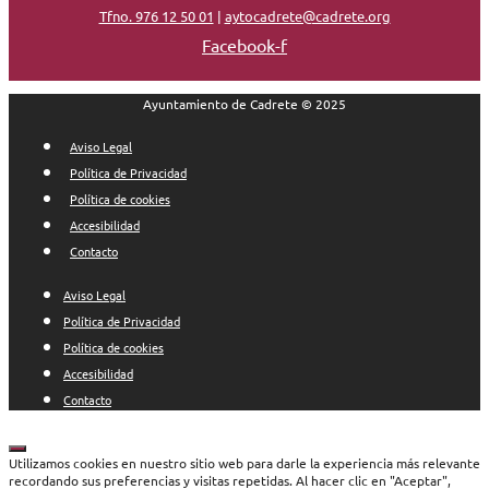
Tfno. 976 12 50 01
|
aytocadrete@cadrete.org
Facebook-f
Ayuntamiento de Cadrete © 2025
Aviso Legal
Política de Privacidad
Política de cookies
Accesibilidad
Contacto
Aviso Legal
Política de Privacidad
Política de cookies
Accesibilidad
Contacto
Cerrar
Utilizamos cookies en nuestro sitio web para darle la experiencia más relevante
recordando sus preferencias y visitas repetidas. Al hacer clic en "Aceptar",