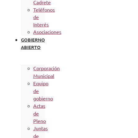
Cadrete
Teléfonos
de
Interés
Asociaciones
GOBIERNO
ABIERTO
Corporación
Municipal
Equipo
de
gobierno
Actas
de
Pleno
Juntas
de