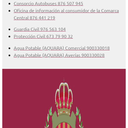
Consorcio Autobuses 876 507 945
Oficina de información al consumidor de la Comarca
Central 876 441 219
Guardia Civil 976 563 104
Protección Civil 673 79 90 32
Agua Potable (AQUARA) Comercial 900330018
Agua Potable (AQUARA) Averías 900330028