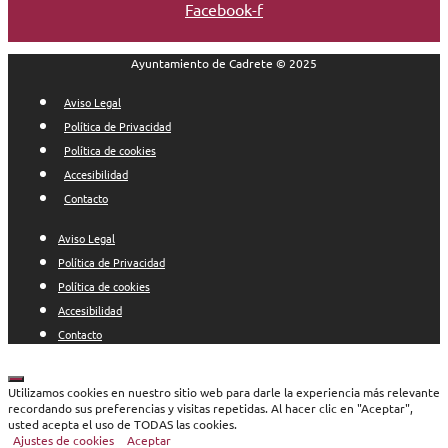
Facebook-f
Ayuntamiento de Cadrete © 2025
Aviso Legal
Política de Privacidad
Política de cookies
Accesibilidad
Contacto
Aviso Legal
Política de Privacidad
Política de cookies
Accesibilidad
Contacto
Cerrar
Utilizamos cookies en nuestro sitio web para darle la experiencia más relevante
recordando sus preferencias y visitas repetidas. Al hacer clic en "Aceptar",
usted acepta el uso de TODAS las cookies.
Ajustes de cookies
Aceptar