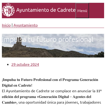
Menú
Inicio
|
Ayuntamiento
Impulsa tu futuro profesional
29 octubre 2024
¡𝐈𝐦𝐩𝐮𝐥𝐬𝐚 𝐭𝐮 𝐅𝐮𝐭𝐮𝐫𝐨 𝐏𝐫𝐨𝐟𝐞𝐬𝐢𝐨𝐧𝐚𝐥 𝐜𝐨𝐧 𝐞𝐥 𝐏𝐫𝐨𝐠𝐫𝐚𝐦𝐚 𝐆𝐞𝐧𝐞𝐫𝐚𝐜𝐢𝐨́𝐧
𝐃𝐢𝐠𝐢𝐭𝐚𝐥 𝐞𝐧 𝐂𝐚𝐝𝐫𝐞𝐭𝐞!
El Ayuntamiento de Cadrete se complace en anunciar la 𝟏𝟏ª
𝐞𝐝𝐢𝐜𝐢𝐨́𝐧 𝐝𝐞𝐥 𝐩𝐫𝐨𝐠𝐫𝐚𝐦𝐚 «𝐆𝐞𝐧𝐞𝐫𝐚𝐜𝐢𝐨́𝐧 𝐃𝐢𝐠𝐢𝐭𝐚𝐥 – 𝐀𝐠𝐞𝐧𝐭𝐞𝐬 𝐝𝐞𝐥
𝐂𝐚𝐦𝐛𝐢𝐨», una oportunidad única para jóvenes, trabajadores