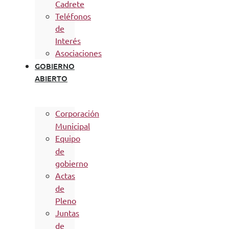
Cadrete
Teléfonos
de
Interés
Asociaciones
GOBIERNO
ABIERTO
Corporación
Municipal
Equipo
de
gobierno
Actas
de
Pleno
Juntas
de