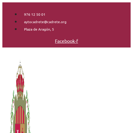
Saltar
al
976 12 50 01
contenido
aytocadrete@cadrete.org
Plaza de Aragón, 5
Facebook-f