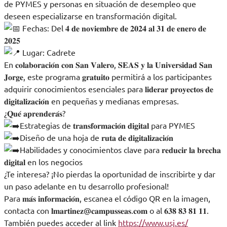
de PYMES y personas en situación de desempleo que
deseen especializarse en transformación digital.
Fechas: Del 𝟒 𝐝𝐞 𝐧𝐨𝐯𝐢𝐞𝐦𝐛𝐫𝐞 𝐝𝐞 𝟐𝟎𝟐𝟒 𝐚𝐥 𝟑𝟏 𝐝𝐞 𝐞𝐧𝐞𝐫𝐨 𝐝𝐞
𝟐𝟎𝟐𝟓
Lugar: Cadrete
En 𝐜𝐨𝐥𝐚𝐛𝐨𝐫𝐚𝐜𝐢𝐨́𝐧 𝐜𝐨𝐧 𝐒𝐚𝐧 𝐕𝐚𝐥𝐞𝐫𝐨, 𝐒𝐄𝐀𝐒 𝐲 𝐥𝐚 𝐔𝐧𝐢𝐯𝐞𝐫𝐬𝐢𝐝𝐚𝐝 𝐒𝐚𝐧
𝐉𝐨𝐫𝐠𝐞, este programa 𝐠𝐫𝐚𝐭𝐮𝐢𝐭𝐨 permitirá a los participantes
adquirir conocimientos esenciales para 𝐥𝐢𝐝𝐞𝐫𝐚𝐫 𝐩𝐫𝐨𝐲𝐞𝐜𝐭𝐨𝐬 𝐝𝐞
𝐝𝐢𝐠𝐢𝐭𝐚𝐥𝐢𝐳𝐚𝐜𝐢𝐨́𝐧 en pequeñas y medianas empresas.
¿𝐐𝐮𝐞́ 𝐚𝐩𝐫𝐞𝐧𝐝𝐞𝐫𝐚́𝐬?
Estrategias de 𝐭𝐫𝐚𝐧𝐬𝐟𝐨𝐫𝐦𝐚𝐜𝐢𝐨́𝐧 𝐝𝐢𝐠𝐢𝐭𝐚𝐥 para PYMES
Diseño de una hoja de 𝐫𝐮𝐭𝐚 𝐝𝐞 𝐝𝐢𝐠𝐢𝐭𝐚𝐥𝐢𝐳𝐚𝐜𝐢𝐨́𝐧
Habilidades y conocimientos clave para 𝐫𝐞𝐝𝐮𝐜𝐢𝐫 𝐥𝐚 𝐛𝐫𝐞𝐜𝐡𝐚
𝐝𝐢𝐠𝐢𝐭𝐚𝐥 en los negocios
¿Te interesa? ¡No pierdas la oportunidad de inscribirte y dar
un paso adelante en tu desarrollo profesional!
Para 𝐦𝐚́𝐬 𝐢𝐧𝐟𝐨𝐫𝐦𝐚𝐜𝐢𝐨́𝐧, escanea el código QR en la imagen,
contacta con 𝐥𝐦𝐚𝐫𝐭𝐢𝐧𝐞𝐳@𝐜𝐚𝐦𝐩𝐮𝐬𝐬𝐞𝐚𝐬.𝐜𝐨𝐦 o al 𝟔𝟑𝟖 𝟖𝟑 𝟖𝟏 𝟏𝟏.
También puedes acceder al link
https://www.usj.es/