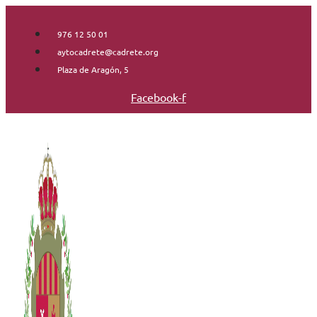
Saltar
al
976 12 50 01
contenido
aytocadrete@cadrete.org
Plaza de Aragón, 5
Facebook-f