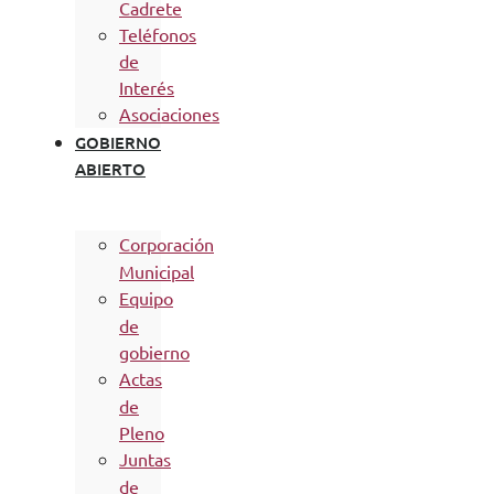
Cadrete
Teléfonos
de
Interés
Asociaciones
GOBIERNO
ABIERTO
Corporación
Municipal
Equipo
de
gobierno
Actas
de
Pleno
Juntas
de