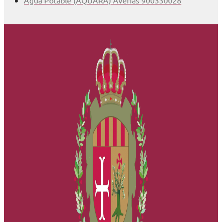
Agua Potable (AQUARA) Averías 900330028