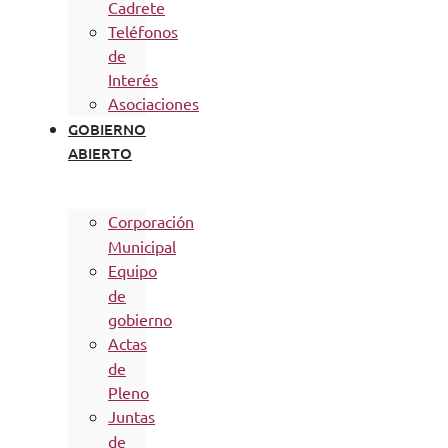
Cadrete
Teléfonos
de
Interés
Asociaciones
GOBIERNO
ABIERTO
Corporación
Municipal
Equipo
de
gobierno
Actas
de
Pleno
Juntas
de