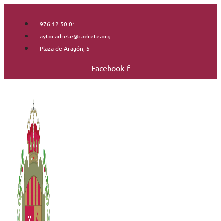
Saltar
al
976 12 50 01
contenido
aytocadrete@cadrete.org
Plaza de Aragón, 5
Facebook-f