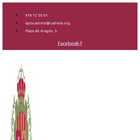
Saltar
al
976 12 50 01
contenido
aytocadrete@cadrete.org
Plaza de Aragón, 5
Facebook-f