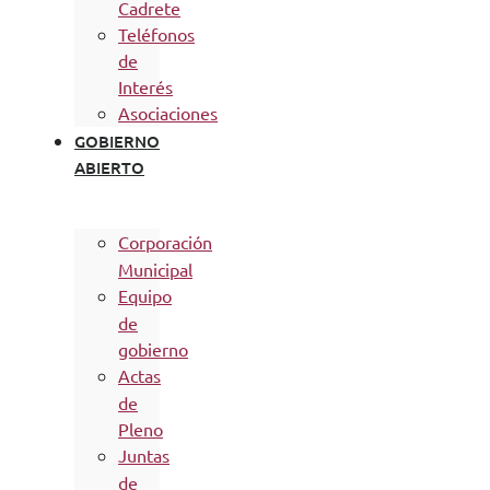
Cadrete
Teléfonos
de
Interés
Asociaciones
GOBIERNO
ABIERTO
Corporación
Municipal
Equipo
de
gobierno
Actas
de
Pleno
Juntas
de