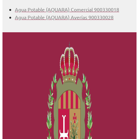
Agua Potable (AQUARA) Comercial 900330018
Agua Potable (AQUARA) Averías 900330028