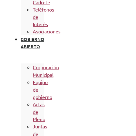
Cadrete
Teléfonos
de
Interés
Asociaciones
GOBIERNO
ABIERTO
Corporación
Municipal
Equipo
de
gobierno
Actas
de
Pleno
Juntas
de