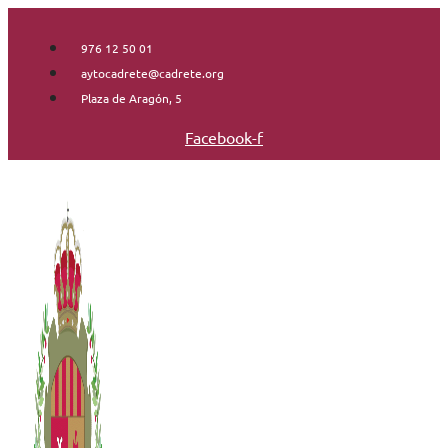
Saltar
al
976 12 50 01
contenido
aytocadrete@cadrete.org
Plaza de Aragón, 5
Facebook-f