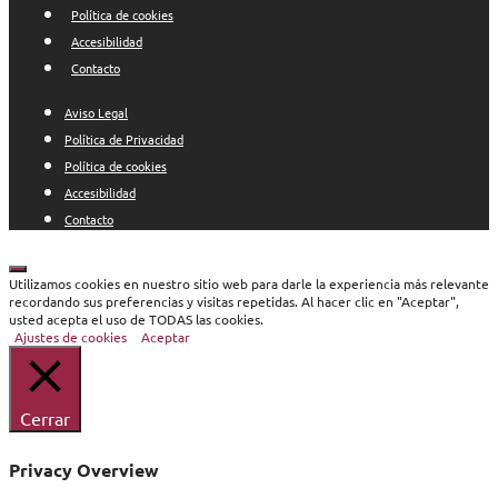
Política de cookies
Accesibilidad
Contacto
Aviso Legal
Política de Privacidad
Política de cookies
Accesibilidad
Contacto
Cerrar
Utilizamos cookies en nuestro sitio web para darle la experiencia más relevante
recordando sus preferencias y visitas repetidas. Al hacer clic en "Aceptar",
usted acepta el uso de TODAS las cookies.
Ajustes de cookies
Aceptar
Cerrar
Privacy Overview